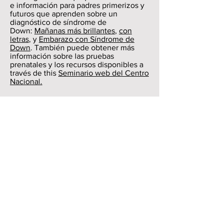
e información para padres primerizos y
futuros que aprenden sobre un
diagnóstico de síndrome de
Down:
Mañanas más brillantes
,
con
letras
, y
Embarazo con Síndrome de
Down
. También puede obtener más
información sobre las pruebas
prenatales y los recursos disponibles a
través de this
Seminario web del Centro
Nacional.
Alianza para la Primera Infancia
Early Childhood Alliance (ECA) es una
organización sin fines de lucro que
atiende las necesidades de educación
temprana de los niños en el norte de
Indiana y ofrece programas de
participación de los padres; asistencia
para familias que buscan cuidado de
niños; capacitación, orientación y
asistencia técnica para profesionales de
la primera infancia; atención y
educación temprana directa en dos