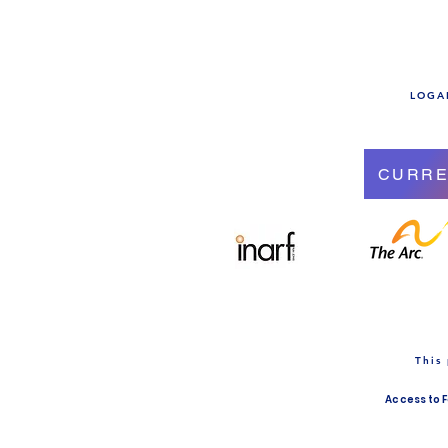
LOGAN
CURRE
This
Access to 