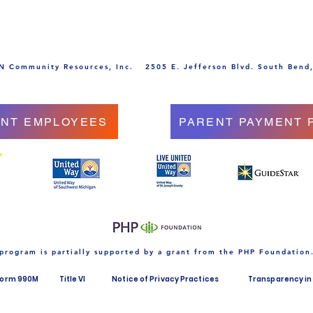
 Community Resources, Inc.
2505 E. Jefferson Blvd. South Bend
NT EMPLOYEES
PARENT PAYMENT 
 program is partially supported by a grant from the PHP Foundation
Form 990M
Title VI
Notice of Privacy Practices
Transparency in