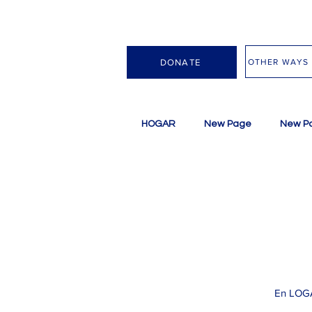
OTHER WAYS 
DONATE
HOGAR
New Page
New P
En LOGA