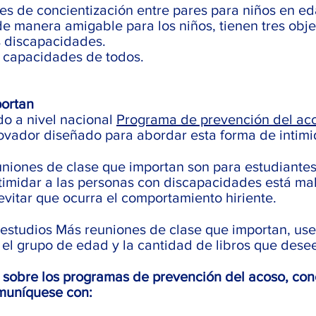
 de concientización entre pares para niños en eda
e manera amigable para los niños, tienen tres objet
s discapacidades.
s capacidades de todos.
a
portan
do a nivel nacional
Programa de prevención del ac
vador diseñado para abordar esta forma de intimid
niones de clase que importan son para estudiantes
ntimidar a las personas con discapacidades está m
evitar que ocurra el comportamiento hiriente.
estudios Más reuniones de clase que importan, use
 el grupo de edad y la cantidad de libros que dese
sobre los programas de prevención del acoso, conc
muníquese con: