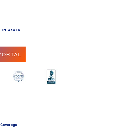
, IN 46615
PORTAL
.
 Coverage